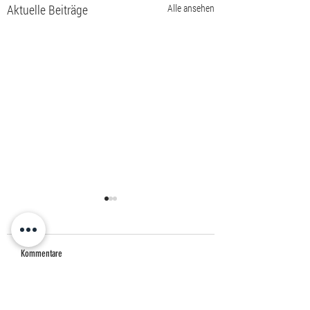
Aktuelle Beiträge
Alle ansehen
Kommentare
Sommercamp 2026
Herren 75 + vom TC Sa
Kommentar verfassen...