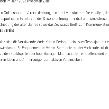
chon im Jahr 2023 erreichten Ziele.
n Onlineshop für Vereinskleidung, den kreativ gestalteten Vereinsflyer, d
len sportlichen Events von der Saisoneröffnung über die Landesmeistersch
schiedung des alten Jahres sowie das „Schwarze Brett" zum Kommunikati
es Vereins.
te sich die Vorsitzende Marie-Kristin Gering für ein tolles Tennisjahr mit
owie das große Engagement im Verein. Sie endete mit der Vorfreude auf 
 zu den Punktspielen der hochklassigen Mannschaften, eine offene und ehr
eren Ideen und Anmerkungen zum aktiven Vereinsleben.