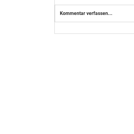
Kommentar verfassen...
Nummer 18 der Weltrangliste - Mitglied
im Verein