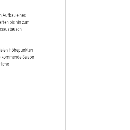
en Aufbau eines 
aften bis hin zum 
onsaustausch 
 vielen Höhepunkten 
die kommende Saison 
liche 