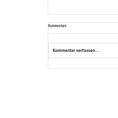
Kommentare
Kommentar verfassen...
Nummer 18 der Weltrangliste - Mitglied
im Verein