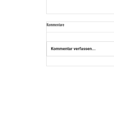
Kommentare
Kommentar verfassen...
Nummer 18 der Weltrangliste - Mitglied
im Verein