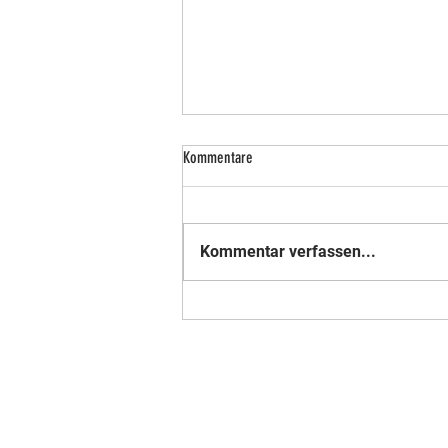
Kommentare
Kommentar verfassen...
Nummer 18 der Weltrangliste - Mitglied
im Verein