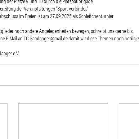
ng der Plätze 9 und 10 durch die Platzbaubrigade
reitung der Veranstaltungen “Sport verbindet”
abschluss im Freien ist am 27.09.2025 als Schleifchenturnier
itglieder noch andere Angelegenheiten bewegen, schreibt uns gerne bis 
ne E-Mail an 
TC-Sandanger@mail.de
 damit wir diese Themen noch berück
anger e.V.