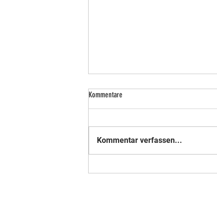
Kommentare
Kommentar verfassen...
Nummer 18 der Weltrangliste - Mitglied
im Verein