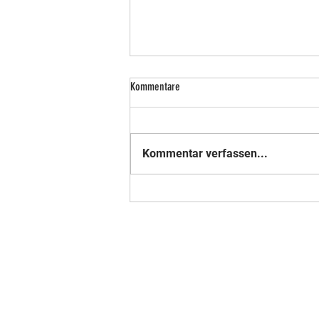
Kommentare
Kommentar verfassen...
Nummer 18 der Weltrangliste - Mitglied
im Verein