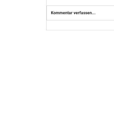
Kommentar verfassen...
Nummer 18 der Weltrangliste - Mitglied
im Verein