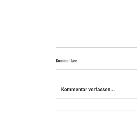
Kommentare
Kommentar verfassen...
Nummer 18 der Weltrangliste - Mitglied
im Verein