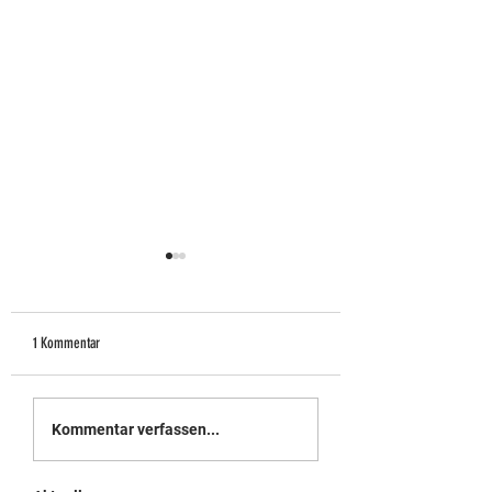
1 Kommentar
Sommercamp 2026
Herren 75 + vom TC Sa
Kommentar verfassen...
schaffen Klassenerhalt